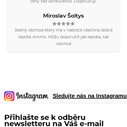
ceny než konkurence. Doporučuji.
LITERATURA A ČASOPISY
ZAČÍNÁME S MODELY
Miroslav Šoltys
BAZAR
Jediný obchod který má v nabídce všechna dobrá
VÝPRODEJ
lepidla Ammo. Můžu doporučit jak lepidla, tak
AKCE
obchod
Sledujte nás na Instagramu
Přihlašte se k odběru
newsletteru na Váš e-mail