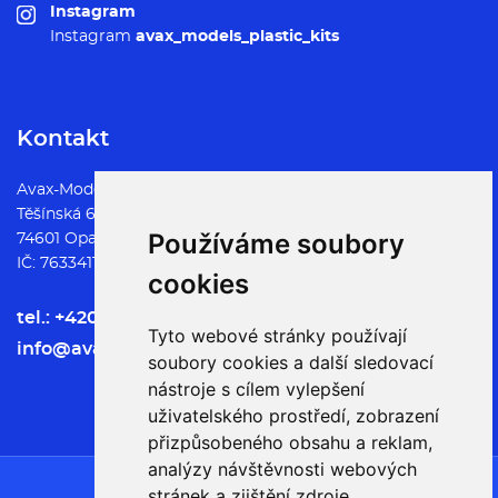
Instagram
Instagram
avax_models_plastic_kits
Kontakt
Avax-Models.cz
Těšínská 64
Používáme soubory
74601 Opava
IČ: 76334112, DIČ: CZ8901125882
cookies
tel.:
+420 773 339 927
Tyto webové stránky používají
info@avax-models.cz
soubory cookies a další sledovací
nástroje s cílem vylepšení
uživatelského prostředí, zobrazení
přizpůsobeného obsahu a reklam,
analýzy návštěvnosti webových
stránek a zjištění zdroje