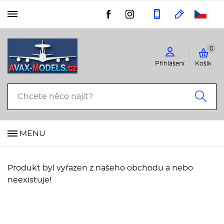
+420 773 339 927
info@avax-
Kontakt
0
Obchodní podmínky
Přihlášení
Košík
Podmínky ochrany
osobních údajů GDPR
Reklamační podmínky
MENU
LETADLA A VRTULNÍKY
Produkt byl vyřazen z našeho obchodu a nebo
neexistuje!
BOJOVÁ TECHNIKA A DIORÁMY
KATEGORIE
1/48
1/32
1/72
FIGURKY